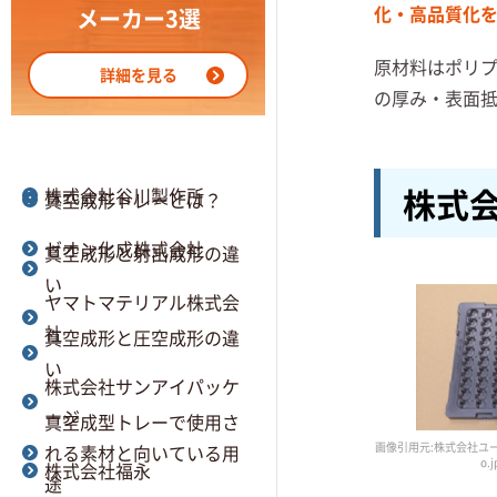
株式会社マルアイ
型とは
化・高品質化
メーカー3選
MAPPREND. 株式会社
真空成形の加工の流れ
原材料はポリプ
詳細を見る
の厚み・表面
セイホクパッケージ株式
真空成形における金型と
会社
木型の違いとは
株式
株式会社谷川製作所
真空成形トレーとは？
ゼオン化成株式会社
真空成形と射出成形の違
い
ヤマトマテリアル株式会
社
真空成形と圧空成形の違
い
株式会社サンアイパッケ
ージ
真空成型トレーで使用さ
画像引用元:株式会社ユーパック公
れる素材と向いている用
o.j
株式会社福永
途