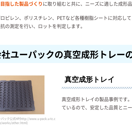
を目指した製品づくり
に取り組むと共に、ニーズに適した成形
ロピレン、ポリスチレン、PETなど各種樹脂シートに対応し
抵抗の測定を行い、ロットを判定します。
会社ユーパックの真空成形トレー
真空成形トレイ
真空成形トレイの製品事例です
ているので、安定した品質とニ
式HP(http://www.u-pack.u-tc.c
p/works/other.html)