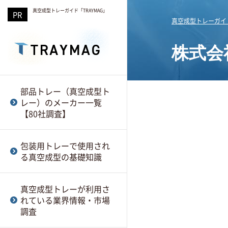
真空成型トレーガイド「TRAYMAG」
真空成型トレーガイド
株式会
株式会社ナルセ
真空成形におけるTOM工
自動車部品用の真空成型
部品トレー（真空成型ト
法
トレー
レー）のメーカー一覧
株式会社サンプラスト三
【80社調査】
笠
真空成形における印刷成
電子部品・精密機器にお
型とは
ける真空成型トレー
包装用トレーで使用され
梅田真空包装株式会社
る真空成型の基礎知識
真空成形トレーの試作
医療業界における真空成
日本プラスチック工業株
形トレー
真空成型トレーが利用さ
式会社
真空成形で発生する不具
れている業界情報・市場
合とは？
食品業界における真空成
調査
TSK株式会社
形トレー