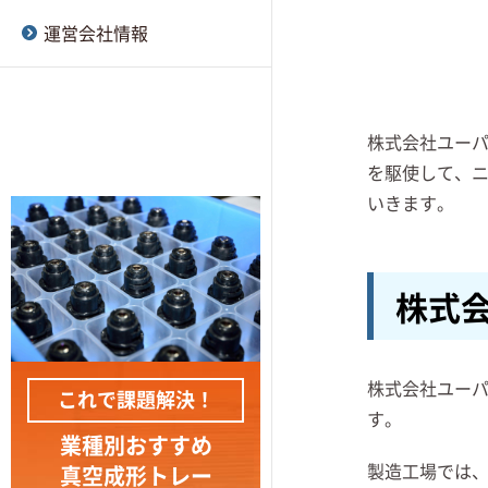
真空成形とRIM成形の違い
刈谷紙器
大型部品用の厚物トレー
運営会社情報
真空成形で使用される離
が求められる真空成形ト
A-MIZUTANI
型剤とは
レー
新江州株式会社
真空成形で抜き勾配をつ
株式会社ユー
規格部品トレー
ける理由とは
を駆使して、
サイデック株式会社
いきます。
真空成形と熱プレス成形
安井株式会社
の違い
RP東プラ株式会社
株式
樹脂型・石膏型の真空成
型とは
ニッポー株式会社
真空成形とブロー成形の
金山化成株式会社
株式会社ユー
これで課題解決！
違い
す。
ワイヂーエル株式会社
業種別おすすめ
真空成形の連続型と単発
製造工場では
真空成形トレー