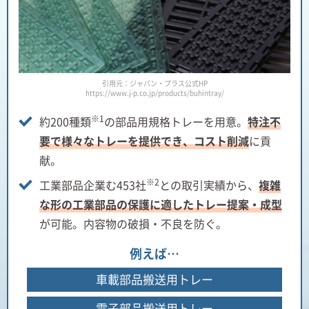
引用元：ジャパン・プラス公式HP
https://www.j-p.co.jp/products/buhintray/
※1
約200種類
の部品用規格トレーを用意。
特注不
要で様々なトレーを提供でき、コスト削減
に貢
献。
※2
工業部品企業む453社
との取引実績から、
複雑
な形の工業部品の保護に適したトレー提案・成型
が可能。内容物の破損・不良を防ぐ。
例えば…
車載部品搬送用トレー
電子部品搬送用トレー