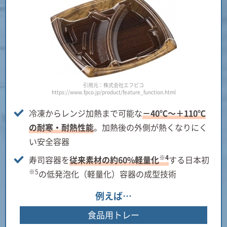
引用元：株式会社エフピコ
https://www.fpco.jp/product/feature_function.html
冷凍からレンジ加熱まで可能な
－40℃～＋110℃
の耐寒・耐熱性能
。加熱後の外側が熱くなりにく
い安全容器
※4
寿司容器を
従来素材の約60%軽量化
する日本初
※5
の低発泡化（軽量化）容器の成型技術
例えば…
食品用トレー