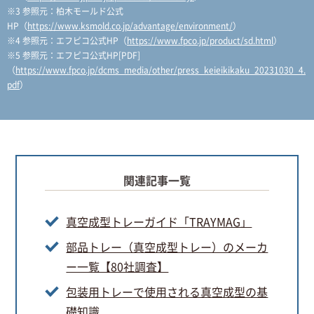
※3 参照元：柏木モールド公式
HP（
https://www.ksmold.co.jp/advantage/environment/
）
※4 参照元：エフピコ公式HP（
https://www.fpco.jp/product/sd.html
）
※5 参照元：エフピコ公式HP[PDF]
（
https://www.fpco.jp/dcms_media/other/press_keieikikaku_20231030_4.
pdf
）
関連記事一覧
真空成型トレーガイド「TRAYMAG」
部品トレー（真空成型トレー）のメーカ
ー一覧【80社調査】
包装用トレーで使用される真空成型の基
礎知識