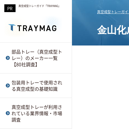
真空成型トレーガイド「TRAYMAG」
真空成型トレーガイド
金山化
株式会社ナルセ
真空成形におけるTOM工
自動車部品用の真空成型
部品トレー（真空成型ト
法
トレー
レー）のメーカー一覧
株式会社サンプラスト三
【80社調査】
笠
真空成形における印刷成
電子部品・精密機器にお
型とは
ける真空成型トレー
包装用トレーで使用され
梅田真空包装株式会社
る真空成型の基礎知識
真空成形トレーの試作
医療業界における真空成
日本プラスチック工業株
形トレー
真空成型トレーが利用さ
式会社
真空成形で発生する不具
れている業界情報・市場
合とは？
食品業界における真空成
調査
TSK株式会社
形トレー