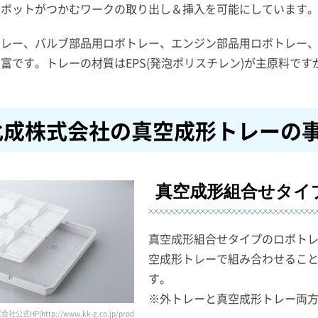
ロボットがつかむワークの取り出し＆挿入を可能にしています
トレー、バルブ部品用ロボトレー、エンジン部品用ロボトレー
富です。トレーの材質はEPS(発泡ポリスチレン)が主原料です
化成株式会社の真空成形トレーの
真空成形組合せタイ
真空成形組合せタイプのロボト
空成形トレーで組み合わせるこ
す。
※外トレーと真空成形トレー両
HP(http://www.kk-g.co.jp/prod