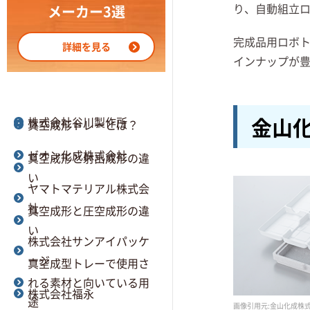
株式会社マルアイ
型とは
り、自動組立
メーカー3選
MAPPREND. 株式会社
真空成形の加工の流れ
完成品用ロボ
詳細を見る
インナップが豊
セイホクパッケージ株式
真空成形における金型と
会社
木型の違いとは
金山
株式会社谷川製作所
真空成形トレーとは？
ゼオン化成株式会社
真空成形と射出成形の違
い
ヤマトマテリアル株式会
社
真空成形と圧空成形の違
い
株式会社サンアイパッケ
ージ
真空成型トレーで使用さ
れる素材と向いている用
株式会社福永
途
画像引用元:金山化成株式会社公式