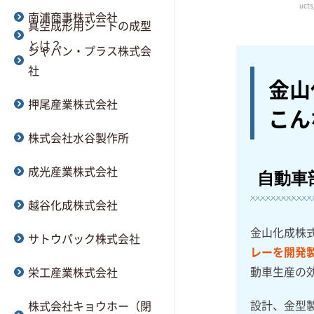
ucts
南浦商事株式会社
真空成形用シートの成型
とは？
ジャパン・プラス株式会
社
金山
押尾産業株式会社
こん
株式会社水谷製作所
成光産業株式会社
自動車
越谷化成株式会社
金山化成株
サトウパック株式会社
レーを開発
動車生産の
栄工産業株式会社
設計、金型
株式会社キョウホー（閉