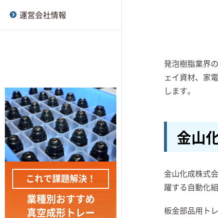
真空成形とRIM成形の違い
刈谷紙器
大型部品用の厚物トレー
運営会社情報
真空成形で使用される離
が求められる真空成形ト
A-MIZUTANI
型剤とは
レー
新江州株式会社
真空成形で抜き勾配をつ
発泡樹脂業界の
規格部品トレー
ける理由とは
ェイ資材、家
サイデック株式会社
します。
真空成形と熱プレス成形
安井株式会社
の違い
RP東プラ株式会社
金山
樹脂型・石膏型の真空成
型とは
ニッポー株式会社
真空成形とブロー成形の
金山化成株式会社
金山化成株式
これで課題解決！
違い
躍する自動化
ワイヂーエル株式会社
業種別おすすめ
真空成形の連続型と単発
板金部品用ト
真空成形トレー