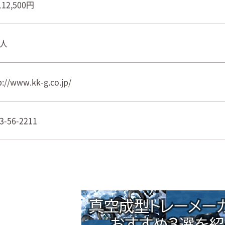
112,500円
0人
p://www.kk-g.co.jp/
3-56-2211