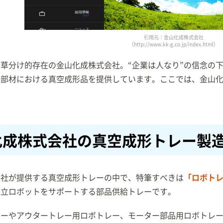
引用元：金山化成株式会社
（http://www.kk-g.co.jp/index.html）
草分け的存在の金山化成株式会社。“企業は人なり”の信念の
電部材における真空成形品を提供しています。ここでは、金山
化成株式会社の真空成形トレー製
会社が提供する真空成形トレーの中で、特筆すべきは
「ロボト
組立ロボットをサポートする部品供給トレーです。
レーやアウタートレー用ロボトレー、モーター部品用ロボトレ