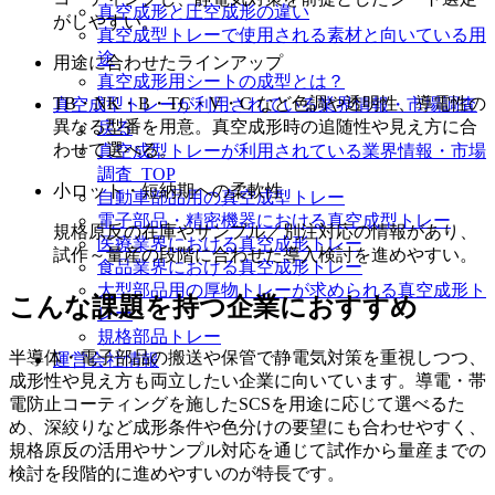
真空成形と圧空成形の違い
がしやすい。
真空成型トレーで使用される素材と向いている用
途
用途に合わせたラインアップ
真空成形用シートの成型とは？
TB・NK・B・TC・V・C など色調や透明性、導電性の
真空成型トレーが利用されている業界情報・市場調査
異なる型番を用意。真空成形時の追随性や見え方に合
戻る
わせて選べる。
真空成型トレーが利用されている業界情報・市場
調査_TOP
小ロット・短納期への柔軟性
自動車部品用の真空成型トレー
電子部品・精密機器における真空成型トレー
規格原反の在庫やサンプル／別注対応の情報があり、
医療業界における真空成形トレー
試作～量産の段階に合わせた導入検討を進めやすい。
食品業界における真空成形トレー
大型部品用の厚物トレーが求められる真空成形ト
こんな課題を持つ企業におすすめ
レー
規格部品トレー
半導体・電子部品の搬送や保管で静電気対策を重視しつつ、
運営会社情報
成形性や見え方も両立したい企業に向いています。導電・帯
電防止コーティングを施したSCSを用途に応じて選べるた
め、深絞りなど成形条件や色分けの要望にも合わせやすく、
規格原反の活用やサンプル対応を通じて試作から量産までの
検討を段階的に進めやすいのが特長です。