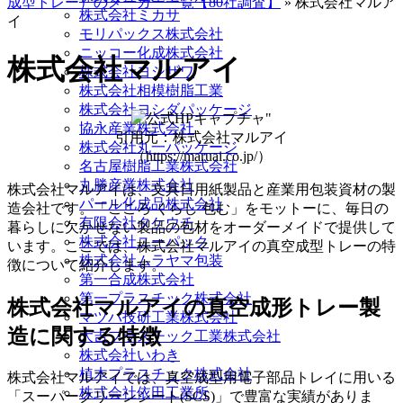
成型トレー）のメーカー一覧【80社調査】
»
株式会社マルア
株式会社ミカサ
イ
モリパックス株式会社
ニッコー化成株式会社
株式会社マルアイ
株式会社ヨシザワ
株式会社相模樹脂工業
株式会社ヨシダパッケージ
協永産業株式会社
引用元：株式会社マルアイ
株式会社丸一パッケージ
（https://maruai.co.jp/）
名古屋樹脂工業株式会社
丸勝産業株式会社
株式会社マルアイは、文具日用紙製品と産業用包装資材の製
パール化成品株式会社
造会社です。「こころ くらし 包む」をモットーに、毎日の
有限会社タケウチ
暮らしに欠かせない製品の包材をオーダーメイドで提供して
株式会社ユーパック
います。ここでは、株式会社マルアイの真空成型トレーの特
株式会社ムラヤマ包装
徴について紹介します。
第一合成株式会社
第一プラスチック株式会社
株式会社マルアイの真空成形トレー製
マツバ技研工業株式会社
造に関する特徴
大吉プラスチック工業株式会社
株式会社いわき
植木プラスチック株式会社
株式会社マルアイでは、真空成型用電子部品トレイに用いる
株式会社依田工業所
「スーパークリーンシート(SCS)」で豊富な実績がありま