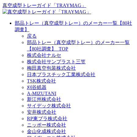
真空成型トレーガイド「TRAYMAG」
部品トレー（真空成型トレー）のメーカー一覧【80社
調査】
戻る
部品トレー（真空成型トレー）のメーカー一覧
【80社調査】_TOP
株式会社ナルセ
株式会社サンプラスト三笠
梅田真空包装株式会社
日本プラスチック工業株式会社
TSK株式会社
刈谷紙器
A-MIZUTANI
新江州株式会社
サイデック株式会社
安井株式会社
RP東プラ株式会社
ニッポー株式会社
金山化成株式会社