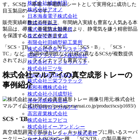
株式会社城南村田
す。SCSは、導電・帯電防止シートとして実用化に成功した
株式会社アオノ
目玉製品の一つです。
日本海泰電子株式会社
販売実績年数は35年以上、年間納入実績も豊富な人気ある本
株式会社丸三
製品は、導電・帯電防止効果により、静電気を嫌う精密部品
株式会社荒木製作所
を保護することができます。
株式会社朝日化成
有限会社田嶋型範工業所
「SCS・TB」、「SCS・N/T」、「SCS・B」、「SCS・
株式会社中央プラスチック
TC」など、色調や透明性など仕様の異なるSCSが複数提供
昭和プラスチック株式会社
されており、
ラインナップも豊富
です。
株式会社カミジョウパック
株式会社三ツ矢
株式会社マルアイの真空成形トレーの
Oizuru (THAILAND)
株式会社三栄プラテック
事例紹介
昭和有機株式会社
株式会社小川成型社
画像引用元:株式会社
伸光洋紙株式会社
マルアイ公式HP(https://package.maruai.co.jp/product/scs/p1693/)
株式会社ロジカルアイ
高宮産業株式会社
SCS・TB
株式会社エフピコ
株式会社イー.アンド.シー
真空成型用電子部品トレイ、キャリアテープに用いるスーパ
パックプロ・ジャパン株式会社
ークリーンシート(SCS)の一種、「SCS/TB」の製品事例で
株式会社グロー