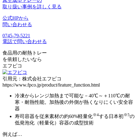
真空成型トレーの
取り扱い事例を詳しく見る
公式HPから
問い合わせる
0745-79-5221
電話で問い合わせる
食品用の耐熱トレー
を依頼したいなら
エフピコ
引用元：株式会社エフピコ
https://www.fpco.jp/product/feature_function.html
冷凍からレンジ加熱まで可能な
－40℃～＋110℃の耐
寒・耐熱性能
。加熱後の外側が熱くなりにくい安全容
器
※4
※5
寿司容器を
従来素材の約60%軽量化
する日本初
の
低発泡化（軽量化）容器の成型技術
例えば…