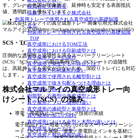
す。グレーの色調が印象的で、延伸時も安定する表面抵抗
株式会社天洋商会
値、透明性にも優れています。
信越ファインテック株式会社
包装用トレーで使用される真空成型の基礎知識
画像引用元:株式会社
戻る
マルアイ公式HP(https://package.maruai.co.jp/product/scs/p1695/)
包装用トレーで使用される真空成型の基礎知識
_TOP
SCS・TC
真空成形におけるTOM工法
真空成形における印刷成型とは
圧倒的な透明性と追随性を誇るスーパークリーンシート
真空成形トレーの試作
(SCS)「SCS・TC」の製品事例です。SCSシートの追随性
真空成形で発生する不具合とは？
は、高延伸しても劣化が少ないため、深絞りトレイにも対応
真空成形とRIM成形の違い
します。
真空成形で使用される離型剤とは
真空成形で抜き勾配をつける理由とは
株式会社マルアイの真空成形トレー向
真空成形と熱プレス成形の違い
樹脂型・石膏型の真空成型とは
けシート（SCS）の強み
真空成形とブロー成形の違い
真空成形の連続型と単発型とは
導電・帯電防止コーティング技術の実績
真空成形の加工の流れ
真空成形における金型と木型の違いとは
電子部品トレー用途で用いられるスーパークリーンシ
真空成形トレーとは？
ート（SCS）を展開。導電／帯電防止インキを基材に
真空成形と射出成形の違い
コーティングし、静電気対策を前提としたシート選定