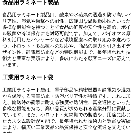
食品用ラミネート製品
食品用ラミネート製品は、酸素や水蒸気の透過を防ぐ高いバ
リア性、湿気や衝撃への耐性、広範囲な温度適応性といった
多様な機能性を持つことで食品の鮮度や安全性を高め、ボイ
ル殺菌や冷凍保存にも対応可能です。加えて、バイオマス原
料を活用したパッケージなど環境配慮への取り組みを進めつ
つ、小ロット・多品種への対応や、商品の魅力を引き出すデ
ザイン性、静電気防止などの特殊機能まで、長年培われた技
術力と豊富な実績により、多岐にわたる顧客ニーズに応えて
います。
工業用ラミネート袋
工業用ラミネート袋は、電子部品や精密機器を静電気や湿気
から保護する帯電防止・防湿バリア性が特徴です。これに加
え、輸送時の衝撃に耐える強度や透明性、真空適性といった
多様な機能を持ち、高い品質が求められる産業分野に貢献し
ています。また、小ロット・短納期での製造や、用途に応じ
たカスタム設計が可能で、長年培われた技術力と豊富な実績
により、幅広い工業製品の品質保持と安全な流通を支えてい