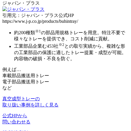
ジャパン・プラス
引用元：ジャパン・プラス公式HP
https://www.j-p.co.jp/products/buhintray/
※1
約200種類
の部品用規格トレーを用意。
特注不要で
様々なトレーを提供でき、コスト削減
に貢献。
※2
工業部品企業む453社
との取引実績から、
複雑な形
の工業部品の保護に適したトレー提案・成型
が可能。
内容物の破損・不良を防ぐ。
例えば…
車載部品搬送用トレー
電子部品搬送用トレー
など
真空成型トレーの
取り扱い事例を詳しく見る
公式HPから
問い合わせる