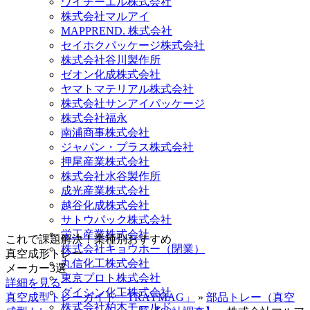
ワイヂーエル株式会社
株式会社マルアイ
MAPPREND. 株式会社
セイホクパッケージ株式会社
株式会社谷川製作所
ゼオン化成株式会社
ヤマトマテリアル株式会社
株式会社サンアイパッケージ
株式会社福永
南浦商事株式会社
ジャパン・プラス株式会社
押尾産業株式会社
株式会社水谷製作所
成光産業株式会社
越谷化成株式会社
サトウパック株式会社
栄工産業株式会社
これで課題解決！
業種別おすすめ
株式会社キョウホー（閉業）
真空成形トレー
丸信化工株式会社
メーカー3選
東京プロト株式会社
詳細を見る
ダイシン化工株式会社
真空成型トレーガイド「TRAYMAG」
»
部品トレー（真空
株式会社柏木モールド