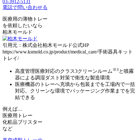
03-3912-5131
電話で問い合わせる
医療用の薄物トレー
を依頼したいなら
柏木モールド
引用元：株式会社柏木モールド公式HP
https://www.ksmold.co.jp/product/medical_care/手術器具キット
トレイ/
※3
高度管理医療対応のクラス3クリーンルーム
と噴霧
器による調湿ダスト対策で衛生な製造環境
医療機器のトレーへ充填から包装までを工場内で一括
対応。
クリーンな環境でパッケージング作業までを完
結
できる
例えば…
医療用トレー
化粧品ブリスター
など