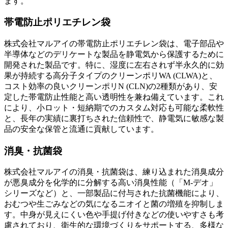
ます。
帯電防止ポリエチレン袋
株式会社マルアイの帯電防止ポリエチレン袋は、電子部品や
半導体などのデリケートな製品を静電気から保護するために
開発された製品です。特に、湿度に左右されず半永久的に効
果が持続する高分子タイプのクリーンポリWA (CLWA)と、
コスト効率の良いクリーンポリN (CLN)の2種類があり、安
定した帯電防止性能と高い透明性を兼ね備えています。これ
により、小ロット・短納期でのカスタム対応も可能な柔軟性
と、長年の実績に裏打ちされた信頼性で、静電気に敏感な製
品の安全な保管と流通に貢献しています。
消臭・抗菌袋
株式会社マルアイの消臭・抗菌袋は、練り込まれた消臭成分
が悪臭成分を化学的に分解する高い消臭性能（「M-デオ」
シリーズなど）と、一部製品に付与された抗菌機能により、
おむつや生ごみなどの気になるニオイと菌の増殖を抑制しま
す。中身が見えにくい色や手提げ付きなどの使いやすさも考
慮されており、衛生的な環境づくりをサポートする、多様な