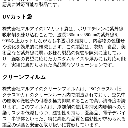
悪臭に対応可能な製品です。
UVカット袋
株式会社マルアイのUVカット袋は、ポリエチレンに紫外線
吸収剤を練り込むことで、波長280nm～380nmの紫外線を
90%以上カットしながらも半透明を維持し、内容物の色褪せ
や劣化を効果的に軽減します。この製品は、衣類、食品、美
術品など紫外線に弱い多様な製品の保管や陳列に適してお
り、顧客の要望に応じたカスタムサイズや厚みにも対応可能
な、実績に裏打ちされた高品質なソリューションです。
クリーンフィルム
株式会社マルアイのクリーンフィルムは、ISOクラス8（旧
クラス10万）のクリーンルーム内で製造されており、空気中
の塵埃や微粒子の付着を極力排除することで高い清浄度を誇
ります。このフィルムは、添加剤の使用を抑え内容物への汚
染リスクを低減しつつ、緩衝性を持ち、医薬品、電子デバイ
ス、半導体といった、特に高度な品質と信頼性が求められる
製品の保護と安全な取り扱いに貢献しています。