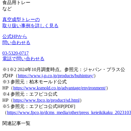
食品用トレー
など
真空成型トレーの
取り扱い事例を詳しく見る
公式HPから
問い合わせる
03-5320-0717
電話で問い合わせる
※1※2 2024年10月調査時点。参照元：ジャパン・プラス公
式HP（
https://www.j-p.co.jp/products/buhintray/
）
※3 参照元：柏木モールド公式
HP（
https://www.ksmold.co.jp/advantage/environment/
）
※4 参照元：エフピコ公式
HP（
https://www.fpco.jp/product/sd.html
）
※5 参照元：エフピコ公式HP[PDF]
（
https://www.fpco.jp/dcms_media/other/press_keieikikaku_202310
関連記事一覧