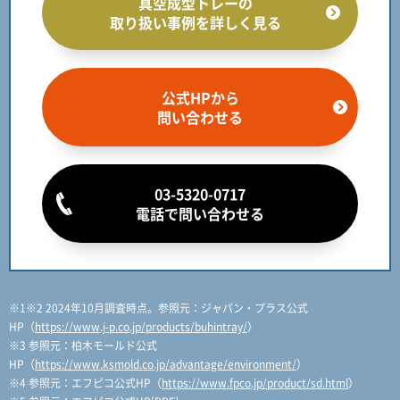
真空成型トレーの
取り扱い事例を詳しく見る
公式HPから
問い合わせる
03-5320-0717
電話で問い合わせる
※1※2 2024年10月調査時点。参照元：ジャパン・プラス公式
HP（
https://www.j-p.co.jp/products/buhintray/
）
※3 参照元：柏木モールド公式
HP（
https://www.ksmold.co.jp/advantage/environment/
）
※4 参照元：エフピコ公式HP（
https://www.fpco.jp/product/sd.html
）