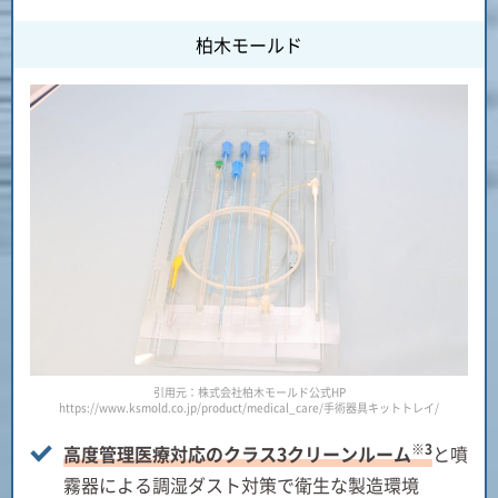
柏木モールド
引用元：株式会社柏木モールド公式HP
https://www.ksmold.co.jp/product/medical_care/手術器具キットトレイ/
※3
高度管理医療対応のクラス3クリーンルーム
と噴
霧器による調湿ダスト対策で衛生な製造環境