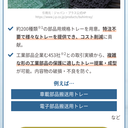
引用元：ジャパン・プラス公式HP
https://www.j-p.co.jp/products/buhintray/
※1
約200種類
の部品用規格トレーを用意。
特注不
要で様々なトレーを提供でき、コスト削減
に貢
献。
※2
工業部品企業む453社
との取引実績から、
複雑
な形の工業部品の保護に適したトレー提案・成型
が可能。内容物の破損・不良を防ぐ。
例えば…
車載部品搬送用トレー
電子部品搬送用トレー
など