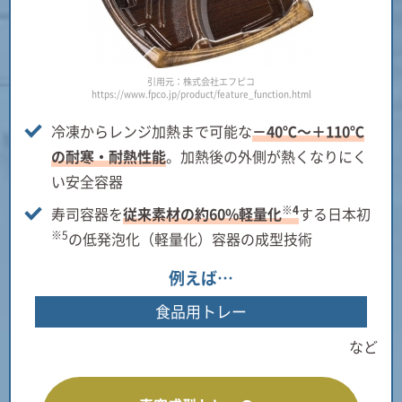
引用元：株式会社エフピコ
https://www.fpco.jp/product/feature_function.html
冷凍からレンジ加熱まで可能な
－40℃～＋110℃
の耐寒・耐熱性能
。加熱後の外側が熱くなりにく
い安全容器
※4
寿司容器を
従来素材の約60%軽量化
する日本初
※5
の低発泡化（軽量化）容器の成型技術
例えば…
食品用トレー
など