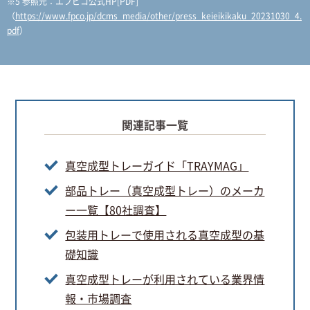
※5 参照元：エフピコ公式HP[PDF]
（
https://www.fpco.jp/dcms_media/other/press_keieikikaku_20231030_4.
pdf
）
関連記事一覧
真空成型トレーガイド「TRAYMAG」
部品トレー（真空成型トレー）のメーカ
ー一覧【80社調査】
包装用トレーで使用される真空成型の基
礎知識
真空成型トレーが利用されている業界情
報・市場調査