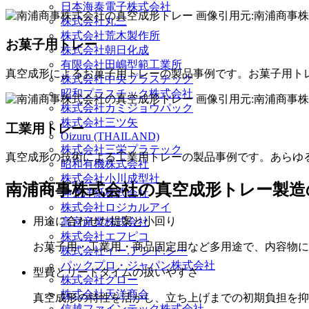
日本海泰電子株式会社
画像引用元:南浦商事株式会社公式H
株式会社丸三
株式会社荒木製作所
お菓子用トレー
株式会社朝日化成
有限会社田嶋型範工業所
真空成形によるお菓子用トレーの製品事例です。お菓子用ト
株式会社中央プラスチック
昭和プラスチック株式会社
画像引用元:南浦商事株式会社公式H
株式会社カミジョウパック
株式会社三ツ矢
工業用トレー
Oizuru (THAILAND)
株式会社三栄プラテック
真空成形の技術による工業用トレーの製品事例です。あらゆ
昭和有機株式会社
株式会社小川成型社
南浦商事株式会社の真空成形トレー製造
伸光洋紙株式会社
株式会社ロジカルアイ
用途に合わせた提案と小回り
高宮産業株式会社
株式会社エフピコ
お菓子用・工業用・商品固定用など多用途で、内容物に
株式会社イー.アンド.シー
パックプロ・ジャパン株式会社
型費とリードタイムの扱いやすさ
株式会社グロー
株式会社天洋商会
真空成形の特性を活かし、立ち上げまでの初期負担を抑
信越ファインテック株式会社