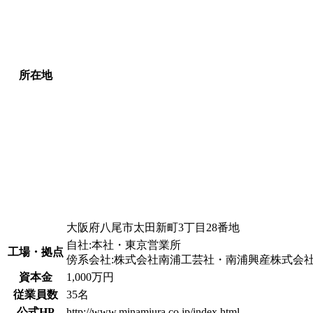
所在地
大阪府八尾市太田新町3丁目28番地
自社:本社・東京営業所
工場・拠点
傍系会社:株式会社南浦工芸社・南浦興産株式会
資本金
1,000万円
従業員数
35名
公式HP
http://www.minamiura.co.jp/index.html