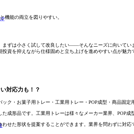
と機能の両立を図りやすい。
P
、まずは小さく試して改良したい――そんなニーズに向いてい
期投資を抑えながら仕様固めと立ち上げを進めやすい点が魅力
ない対応力も！？
バック・お菓子用トレー・工業用トレー・POP成型・商品固定
した成形品です。工業用トレーは様々なメーカー業界、POP成
合わせた形状を提案することができます。業界を問わずに対応
途