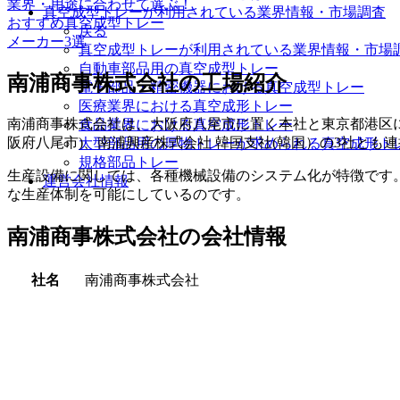
業界・用途に合わせて選ぶ！
真空成型トレーが利用されている業界情報・市場調査
おすすめ真空成型トレー
戻る
メーカー3選
真空成型トレーが利用されている業界情報・市場調
自動車部品用の真空成型トレー
南浦商事株式会社の工場紹介
電子部品・精密機器における真空成型トレー
医療業界における真空成形トレー
南浦商事株式会社は、大阪府八尾市に置く本社と東京都港区に
食品業界における真空成形トレー
阪府八尾市)、南浦興産株式会社 韓国支社(韓国）の3社とも
大型部品用の厚物トレーが求められる真空成形ト
規格部品トレー
生産設備に関しては、各種機械設備のシステム化が特徴です
運営会社情報
な生産体制を可能にしているのです。
南浦商事株式会社の会社情報
社名
南浦商事株式会社