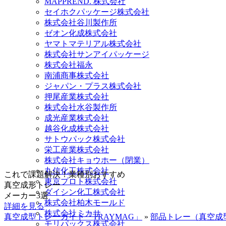
MAPPREND. 株式会社
セイホクパッケージ株式会社
株式会社谷川製作所
ゼオン化成株式会社
ヤマトマテリアル株式会社
株式会社サンアイパッケージ
株式会社福永
南浦商事株式会社
ジャパン・プラス株式会社
押尾産業株式会社
株式会社水谷製作所
成光産業株式会社
越谷化成株式会社
サトウパック株式会社
栄工産業株式会社
株式会社キョウホー（閉業）
丸信化工株式会社
これで課題解決！
業種別おすすめ
東京プロト株式会社
真空成形トレー
ダイシン化工株式会社
メーカー3選
株式会社柏木モールド
詳細を見る
株式会社ミカサ
真空成型トレーガイド「TRAYMAG」
»
部品トレー（真空成
モリパックス株式会社