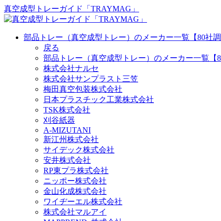
真空成型トレーガイド「TRAYMAG」
部品トレー（真空成型トレー）のメーカー一覧【80社
戻る
部品トレー（真空成型トレー）のメーカー一覧【80
株式会社ナルセ
株式会社サンプラスト三笠
梅田真空包装株式会社
日本プラスチック工業株式会社
TSK株式会社
刈谷紙器
A-MIZUTANI
新江州株式会社
サイデック株式会社
安井株式会社
RP東プラ株式会社
ニッポー株式会社
金山化成株式会社
ワイヂーエル株式会社
株式会社マルアイ