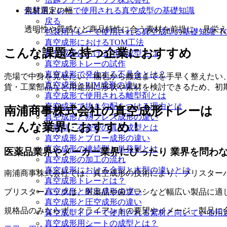
包装用トレーで使用される真空成型の基礎知識
素材選定の幅
戻る
透明性や質感など商品特性に合う素材を前提に、見栄え
包装用トレーで使用される真空成型の基礎知識_TO
真空成形におけるTOM工法
こんな課題を持つ企業におすすめ
真空成形における印刷成型とは
真空成形トレーの試作
真空成形で発生する不具合とは？
売場で中身を見せたい、梱包から搬送までを手早く整えたい
真空成形とRIM成形の違い
貨・工業部品など用途別に形状や素材を検討できるため、初
真空成形で使用される離型剤とは
真空成形で抜き勾配をつける理由とは
南浦商事株式会社の真空成形トレーは
真空成形と熱プレス成形の違い
こんな業界におすすめ！
樹脂型・石膏型の真空成型とは
真空成形とブロー成形の違い
真空成形の連続型と単発型とは
医薬品業界やメーカー業界にぴったり 業界を問わ
真空成形の加工の流れ
真空成形における金型と木型の違いとは
南浦商事株式会社では、真空成形の技術により、
ブリスター
真空成形トレーとは？
真空成形と射出成形の違い
ブリスターバックは、医薬品や歯ブラシなど幅広い製品に適
真空成形と圧空成形の違い
規格品のみならず、クライアントの要望やイメージ、製品に
真空成型トレーで使用される素材と向いている用
真空成形用シートの成型とは？