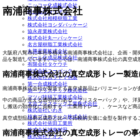
ニッコー化成株式会社
南浦商事株式会社
株式会社ヨシザワ
株式会社相模樹脂工業
株式会社ヨシダパッケージ
協永産業株式会社
株式会社丸一パッケージ
名古屋樹脂工業株式会社
丸勝産業株式会社
大阪府八尾市に本社を構える南浦商事株式会社は、企画・開
パール化成品株式会社
品を製造しています。ここでは、南浦商事株式会社の真空成
有限会社タケウチ
株式会社ユーパック
南浦商事株式会社の真空成形トレー製造
株式会社ムラヤマ包装
第一合成株式会社
南浦商事株式会社が製造する真空成形品はバリエーションが
第一プラスチック株式会社
マツバ技研工業株式会社
中の商品が見える透明性のある「ブリスターパック」や、洋
大吉プラスチック工業株式会社
し搬送の効率化に貢献する「工業用トレー」、ケースなど商
株式会社いわき
植木プラスチック株式会社
真空成型品は射出成型と比べて比較的安価に金型を製作する
株式会社依田工業所
株式会社城南村田
南浦商事株式会社の真空成形トレーの事
株式会社アオノ