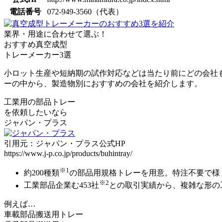
電話番号
072-949-3560（代表）
業界・用途に合わせて選ぶ！
おすすめ真空成型
トレーメーカー3選
小ロット生産や短納期の試作対応などは当たり前にどの会社
ーの中から、製造物別におすすめの会社
を紹介します。
工業用の部品トレー
を依頼したいなら
ジャパン・プラス
引用元：ジャパン・プラス公式HP
https://www.j-p.co.jp/products/buhintray/
※1
約200種類
の部品用規格トレーを用意。
特注不要で様
※2
工業部品企業む453社
との取引実績から、
複雑な形の
例えば…
車載部品搬送用トレー