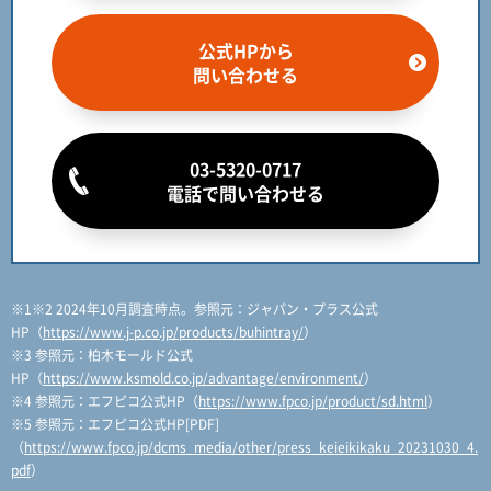
公式HPから
問い合わせる
03-5320-0717
電話で問い合わせる
※1※2 2024年10月調査時点。参照元：ジャパン・プラス公式
HP（
https://www.j-p.co.jp/products/buhintray/
）
※3 参照元：柏木モールド公式
HP（
https://www.ksmold.co.jp/advantage/environment/
）
※4 参照元：エフピコ公式HP（
https://www.fpco.jp/product/sd.html
）
※5 参照元：エフピコ公式HP[PDF]
（
https://www.fpco.jp/dcms_media/other/press_keieikikaku_20231030_4.
pdf
）