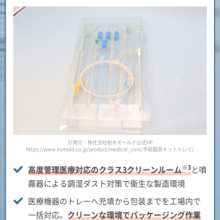
引用元：株式会社柏木モールド公式HP
https://www.ksmold.co.jp/product/medical_care/手術器具キットトレイ/
※3
高度管理医療対応のクラス3クリーンルーム
と噴
霧器による調湿ダスト対策で衛生な製造環境
医療機器のトレーへ充填から包装までを工場内で
一括対応。
クリーンな環境でパッケージング作業