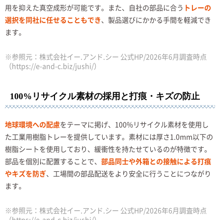
用を抑えた真空成形が可能です。また、自社の部品に合う
トレーの
選択を同社に任せることもでき
、製品選びにかかる手間を軽減でき
ます。
※参照元：株式会社イー.アンド.シー 公式HP/2026年6月調査時点
（https://e-and-c.biz/jushi/）
100%リサイクル素材の採用と打痕・キズの防止
地球環境への配慮
をテーマに掲げ、100%リサイクル素材を使用し
た工業用樹脂トレーを提供しています。素材には厚さ1.0mm以下の
樹脂シートを使用しており、緩衝性を持たせているのが特徴です。
部品を個別に配置することで、
部品同士や外箱との接触による打痕
やキズを防ぎ
、工場間の部品配送をより安全に行うことにつながり
ます。
※参照元：株式会社イー.アンド.シー 公式HP/2026年6月調査時点
（https://e-and-c.biz/jushi/）