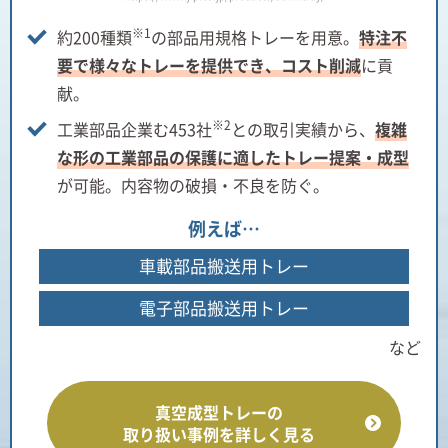
※1
約200種類
の部品用規格トレーを用意。
特注不
要で様々なトレーを提供でき、コスト削減
に貢
献。
※2
工業部品企業む453社
との取引実績から、
複雑
な形の工業部品の保護に適したトレー提案・成型
が可能。内容物の破損・不良を防ぐ。
例えば…
車載部品搬送用トレー
電子部品搬送用トレー
など
真空成型トレーの
取り扱い事例を詳しく見る