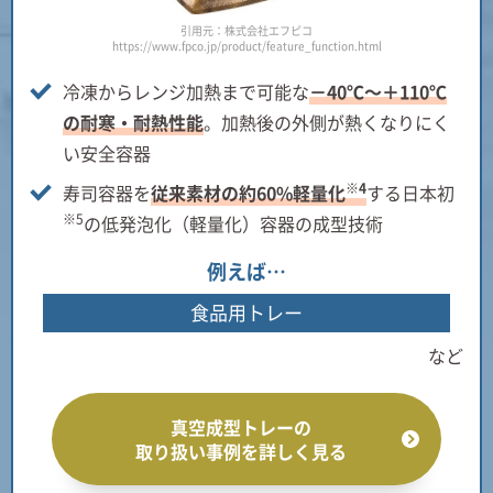
引用元：株式会社エフピコ
https://www.fpco.jp/product/feature_function.html
冷凍からレンジ加熱まで可能な
－40℃～＋110℃
の耐寒・耐熱性能
。加熱後の外側が熱くなりにく
い安全容器
※4
寿司容器を
従来素材の約60%軽量化
する日本初
※5
の低発泡化（軽量化）容器の成型技術
例えば…
食品用トレー
など
真空成型トレーの
取り扱い事例を詳しく見る