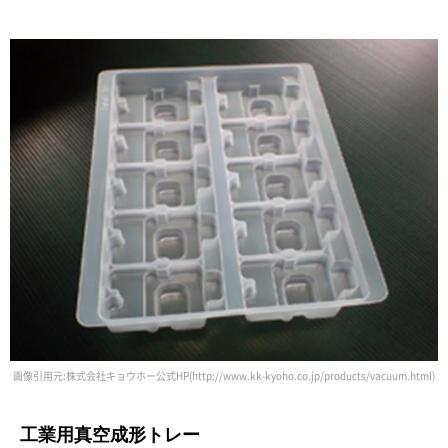
画像引用元:株式会社キョウホー公式HP(http://www.kk-kyoho.co.jp/products/vacuum.html)
工業用真空成形トレー