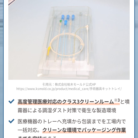
引用元：株式会社柏木モールド公式HP
https://www.ksmold.co.jp/product/medical_care/手術器具キットトレイ/
※3
高度管理医療対応のクラス3クリーンルーム
と噴
霧器による調湿ダスト対策で衛生な製造環境
医療機器のトレーへ充填から包装までを工場内で
一括対応。
クリーンな環境でパッケージング作業