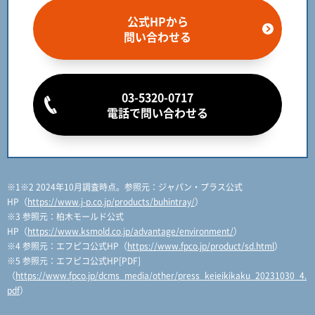
公式HPから
問い合わせる
03-5320-0717
電話で問い合わせる
※1※2 2024年10月調査時点。参照元：ジャパン・プラス公式
HP（
https://www.j-p.co.jp/products/buhintray/
）
※3 参照元：柏木モールド公式
HP（
https://www.ksmold.co.jp/advantage/environment/
）
※4 参照元：エフピコ公式HP（
https://www.fpco.jp/product/sd.html
）
※5 参照元：エフピコ公式HP[PDF]
（
https://www.fpco.jp/dcms_media/other/press_keieikikaku_20231030_4.
pdf
）