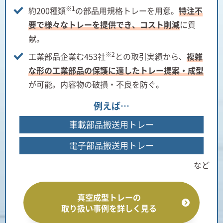
※1
約200種類
の部品用規格トレーを用意。
特注不
要で様々なトレーを提供でき、コスト削減
に貢
献。
※2
工業部品企業む453社
との取引実績から、
複雑
な形の工業部品の保護に適したトレー提案・成型
が可能。内容物の破損・不良を防ぐ。
例えば…
車載部品搬送用トレー
電子部品搬送用トレー
など
真空成型トレーの
取り扱い事例を詳しく見る