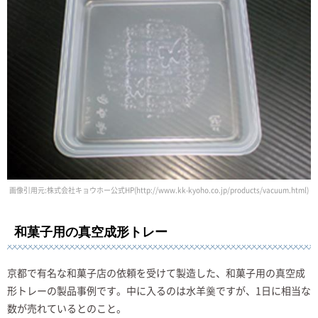
画像引用元:株式会社キョウホー公式HP(http://www.kk-kyoho.co.jp/products/vacuum.html)
和菓子用の真空成形トレー
京都で有名な和菓子店の依頼を受けて製造した、和菓子用の真空成
形トレーの製品事例です。中に入るのは水羊羹ですが、1日に相当な
数が売れているとのこと。