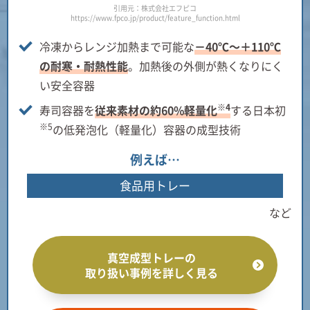
引用元：株式会社エフピコ
https://www.fpco.jp/product/feature_function.html
冷凍からレンジ加熱まで可能な
－40℃～＋110℃
の耐寒・耐熱性能
。加熱後の外側が熱くなりにく
い安全容器
※4
寿司容器を
従来素材の約60%軽量化
する日本初
※5
の低発泡化（軽量化）容器の成型技術
例えば…
食品用トレー
など
真空成型トレーの
取り扱い事例を詳しく見る