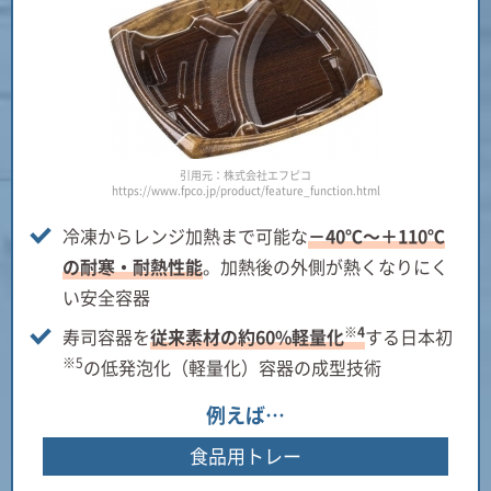
引用元：株式会社エフピコ
https://www.fpco.jp/product/feature_function.html
冷凍からレンジ加熱まで可能な
－40℃～＋110℃
の耐寒・耐熱性能
。加熱後の外側が熱くなりにく
い安全容器
※4
寿司容器を
従来素材の約60%軽量化
する日本初
※5
の低発泡化（軽量化）容器の成型技術
例えば…
食品用トレー