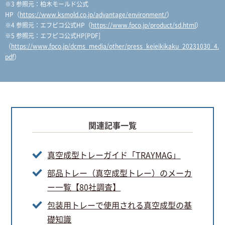
※3 参照元：柏木モールド公式
HP（
https://www.ksmold.co.jp/advantage/environment/
）
※4 参照元：エフピコ公式HP（
https://www.fpco.jp/product/sd.html
）
※5 参照元：エフピコ公式HP[PDF]
（
https://www.fpco.jp/dcms_media/other/press_keieikikaku_20231030_4.
pdf
）
関連記事一覧
真空成型トレーガイド「TRAYMAG」
部品トレー（真空成型トレー）のメーカ
ー一覧【80社調査】
包装用トレーで使用される真空成型の基
礎知識