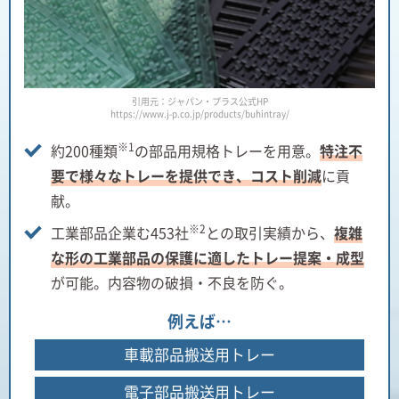
引用元：ジャパン・プラス公式HP
https://www.j-p.co.jp/products/buhintray/
※1
約200種類
の部品用規格トレーを用意。
特注不
要で様々なトレーを提供でき、コスト削減
に貢
献。
※2
工業部品企業む453社
との取引実績から、
複雑
な形の工業部品の保護に適したトレー提案・成型
が可能。内容物の破損・不良を防ぐ。
例えば…
車載部品搬送用トレー
電子部品搬送用トレー