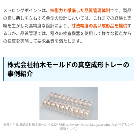
ストロングポイントは、
技術力と徹底した品質管理体制
です。製品
の良し悪しを左右する金型の設計においては、これまでの経験と実
績を生かした高精度な設計により、
寸法精度の高い成形品を提供
す
るほか、品質管理では、種々の検査機器を使用して様々な視点から
の検査を実施して要求品質を満たします。
株式会社柏木モールドの真空成形トレーの
事例紹介
画像引用元:株式会社柏木モールド公式HP(https://www.ksmold.co.jp/product/car/ベアリング
搬送トレイ/)